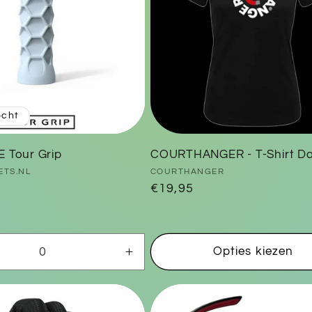
ocht
 Tour Grip
COURTHANGER - T-Shirt D
Verkoper:
ETS.NL
COURTHANGER
Normale
€19,95
prijs
Opties kiezen
Aantal
en
verhogen
voor
t
Default