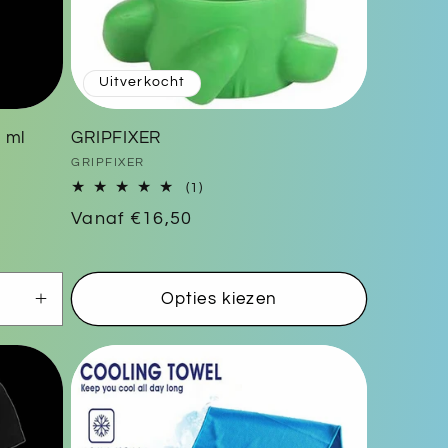
Uitverkocht
 ml
GRIPFIXER
Verkoper:
GRIPFIXER
1
(1)
totaal
Normale
Vanaf €16,50
aantal
prijs
recensies
Opties kiezen
Aantal
verhogen
voor
Default
Title