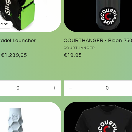
ocht
adel Launcher
COURTHANGER - Bidon 750
Verkoper:
COURTHANGER
Aanbiedingsprijs
€1.239,95
Normale
€19,95
prijs
Aantal
Aantal
en
verhogen
verlagen
voor
voor
t
Default
Default
Title
Title