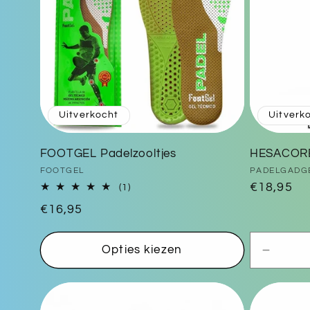
Uitverkocht
Uitverk
FOOTGEL Padelzooltjes
HESACORE
Verkoper:
Verkoper:
FOOTGEL
PADELGADG
Normale
€18,95
1
(1)
totaal
prijs
Normale
€16,95
aantal
prijs
recensies
Opties kiezen
Aantal
verlag
voor
Defaul